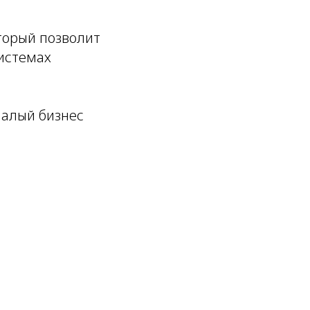
торый позволит
системах
малый бизнес