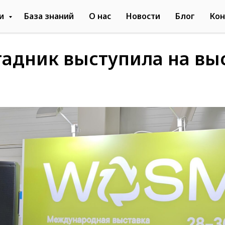
ги
База знаний
О нас
Новости
Блог
Кон
тадник выступила на вы