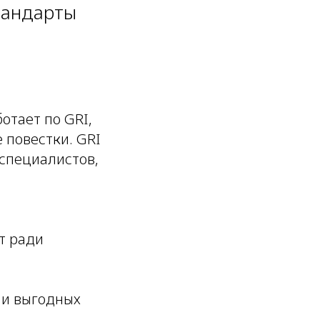
тандарты
ботает по GRI,
 повестки. GRI
 специалистов,
т ради
ни выгодных