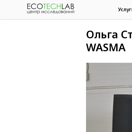
Услу
Ольга С
WASMA