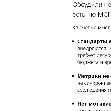
Обсудили не
есть, но МС
Ключевые мысл
Стандарты е
внедряются ЭК
требует ресур
бюджета и вр
Метрики не
не синхрониз
соблюдения п
Нет мотива
кредитов, ни