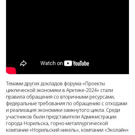
Темами других докладов форума «Проекты
циклической экономики в Арктике-2024» стали
правила обращения со вторичными ресурсами,
федеральные требования по обращению с отходами
и реализация экономики замкнутого цикла. Среди
участников были представители Администрации
города Норильска, горно-металлургической
компании «Норильский никель», компании «Эколайн»